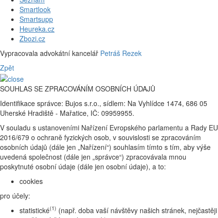
Smartlook
Smartsupp
Heureka.cz
Zbozi.cz
Vypracovala advokátní kancelář
Petráš Rezek
Zpět
SOUHLAS SE ZPRACOVÁNÍM OSOBNÍCH ÚDAJŮ
Identifikace správce: Bujos s.r.o., sídlem: Na Vyhlídce 1474, 686 05
Uherské Hradiště - Mařatice, IČ: 09959955.
V souladu s ustanoveními Nařízení Evropského parlamentu a Rady EU
2016/679 o ochraně fyzických osob, v souvislosti se zpracováním
osobních údajů (dále jen „Nařízení“) souhlasím tímto s tím, aby výše
uvedená společnost (dále jen „správce“) zpracovávala mnou
poskytnuté osobní údaje (dále jen osobní údaje), a to:
cookies
pro účely:
(1)
statistické
(např. doba vaší návštěvy našich stránek, nejčastěji