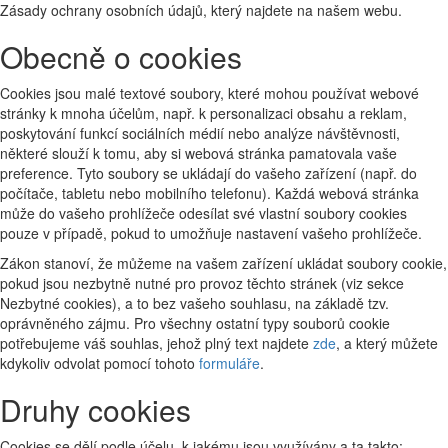
Zásady ochrany osobních údajů, který najdete na našem webu.
Obecně o cookies
Cookies jsou malé textové soubory, které mohou používat webové
stránky k mnoha účelům, např. k personalizaci obsahu a reklam,
poskytování funkcí sociálních médií nebo analýze návštěvnosti,
některé slouží k tomu, aby si webová stránka pamatovala vaše
preference. Tyto soubory se ukládají do vašeho zařízení (např. do
počítače, tabletu nebo mobilního telefonu). Každá webová stránka
může do vašeho prohlížeče odesílat své vlastní soubory cookies
pouze v případě, pokud to umožňuje nastavení vašeho prohlížeče.
Zákon stanoví, že můžeme na vašem zařízení ukládat soubory cookie,
pokud jsou nezbytně nutné pro provoz těchto stránek (viz sekce
Nezbytné cookies), a to bez vašeho souhlasu, na základě tzv.
oprávněného zájmu. Pro všechny ostatní typy souborů cookie
potřebujeme váš souhlas, jehož plný text najdete
zde
, a který můžete
kdykoliv odvolat pomocí tohoto
formuláře
.
Druhy cookies
Cookies se dělí podle účelu, k jakému jsou využívány a ta takto: