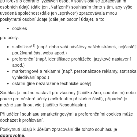
2016/679 o ochraně fyzických osob, v souvislosti se zpracováním
osobních údajů (dále jen „Nařízení“) souhlasím tímto s tím, aby výše
uvedená společnost (dále jen „správce“) zpracovávala mnou
poskytnuté osobní údaje (dále jen osobní údaje), a to:
cookies
pro účely:
(1)
statistické
(např. doba vaší návštěvy našich stránek, nejčastěji
používaná část webu apod.)
preferenční (např. identifikace prohlížeče, jazykové nastavení
apod.)
marketingové a reklamní (např. personalizace reklamy, statistika
vyhledávání apod.)
ostatní (jiné nezařazené technické účely)
Souhlas je možno nastavit pro všechny (tlačítko Ano, souhlasím) nebo
pouze pro některé účely (zaškrtnutím příslušné části), případně je
možné zamítnout vše (tlačítko Nesouhlasím).
Při udělení souhlasu smarketingovými a preferenčními cookies může
docházet k profilování.
Poskytnutí údajů k účelům zpracování dle tohoto souhlasu je
dobrovolné.