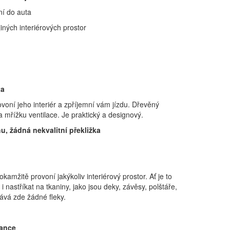
ní do auta
iných interiérových prostor
ta
voní jeho interiér a zpříjemní vám jízdu. Dřevěný
 mřížku ventilace. Je praktický a designový.
, žádná nekvalitní překližka
kamžitě provoní jakýkoliv interiérový prostor. Ať je to
i nastříkat na tkaniny, jako jsou deky, závěsy, polštáře,
ává zde žádné fleky.
gance