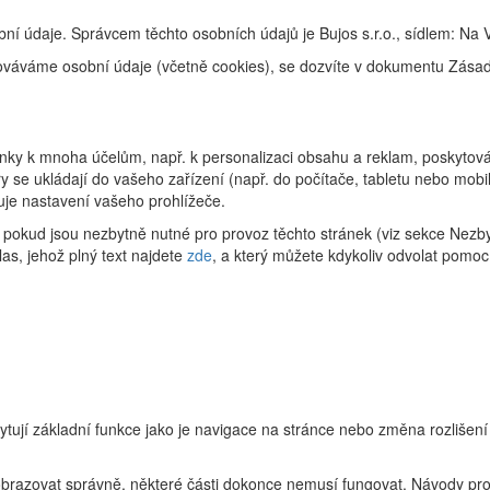
ní údaje. Správcem těchto osobních údajů je Bujos s.r.o., sídlem: Na 
racováváme osobní údaje (včetně cookies), se dozvíte v dokumentu Zás
ky k mnoha účelům, např. k personalizaci obsahu a reklam, poskytování
 se ukládají do vašeho zařízení (např. do počítače, tabletu nebo mob
uje nastavení vašeho prohlížeče.
pokud jsou nezbytně nutné pro provoz těchto stránek (viz sekce Nezby
as, jehož plný text najdete
zde
, a který můžete kdykoliv odvolat pomoc
ytují základní funkce jako je navigace na stránce nebo změna rozlišení
zobrazovat správně, některé části dokonce nemusí fungovat. Návody pro