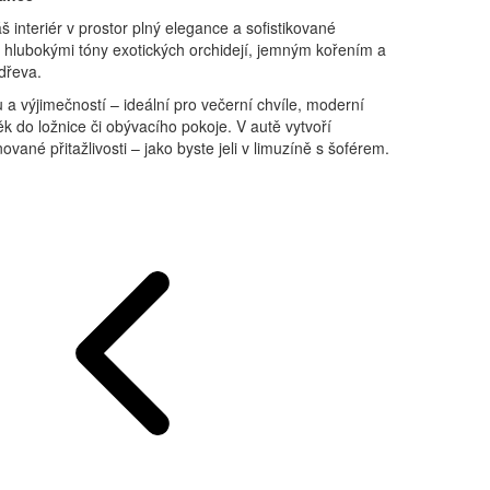
 interiér v prostor plný elegance a sofistikované
s hlubokými tóny exotických orchidejí, jemným kořením a
dřeva.
 a výjimečností – ideální pro večerní chvíle, moderní
ěk do ložnice či obývacího pokoje. V autě vytvoří
vané přitažlivosti – jako byste jeli v limuzíně s šoférem.