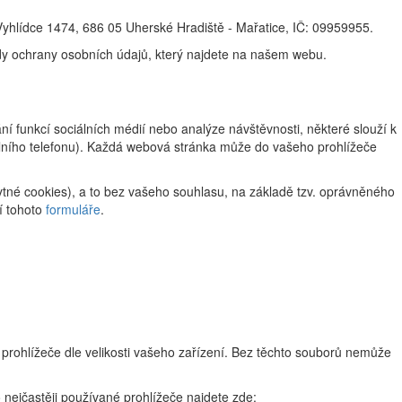
Vyhlídce 1474, 686 05 Uherské Hradiště - Mařatice, IČ: 09959955.
ady ochrany osobních údajů, který najdete na našem webu.
 funkcí sociálních médií nebo analýze návštěvnosti, některé slouží k
ilního telefonu). Každá webová stránka může do vašeho prohlížeče
tné cookies), a to bez vašeho souhlasu, na základě tzv. oprávněného
í tohoto
formuláře
.
 prohlížeče dle velikosti vašeho zařízení. Bez těchto souborů nemůže
 nejčastěji používané prohlížeče najdete zde: