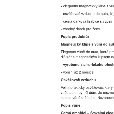
- elegantní magnetický klips s vů
- osvěžovač vzduchu do auta, či j
- černá dárková krabice s výplní
- vhodný dárek pro ženy
Popis produktů:
Magnetický klips s vůní do au
Elegantní vůně do auta, která pro
difuzér s magnetickým klipsem na
-
vyrobeno z amerického ořechu
-
voní 1 až 2 měsíce
Osvěžovač vzduchu
Velmi praktický osvěžovač, který o
vaše auto, byt, či dům. Je možné 
kde se vůně drží déle. Nezanech
Popis vůně:
Černá orchidej – Smyslná ele