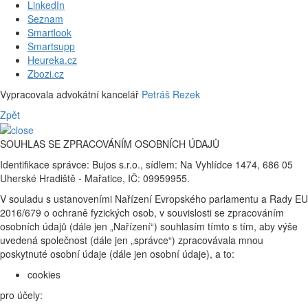
LinkedIn
Seznam
Smartlook
Smartsupp
Heureka.cz
Zbozi.cz
Vypracovala advokátní kancelář
Petráš Rezek
Zpět
SOUHLAS SE ZPRACOVÁNÍM OSOBNÍCH ÚDAJŮ
Identifikace správce: Bujos s.r.o., sídlem: Na Vyhlídce 1474, 686 05
Uherské Hradiště - Mařatice, IČ: 09959955.
V souladu s ustanoveními Nařízení Evropského parlamentu a Rady EU
2016/679 o ochraně fyzických osob, v souvislosti se zpracováním
osobních údajů (dále jen „Nařízení“) souhlasím tímto s tím, aby výše
uvedená společnost (dále jen „správce“) zpracovávala mnou
poskytnuté osobní údaje (dále jen osobní údaje), a to:
cookies
pro účely: