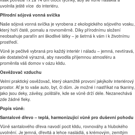
uvolnila ještě více do interiéru.
Přírodní sójová vonná svíčka
Naše sójová vonná svíčka je vyrobena z ekologického sójového vosku,
který hoří čistě, pomalu a rovnoměrně. Díky přírodnímu složení
neobsahuje parafín ani škodlivé látky – je šetrná k vám i k životnímu
prostředí.
Vůně je pečlivě vybraná pro každý interiér i náladu – jemná, nevtíravá,
ale dostatečně výrazná, aby navodila příjemnou atmosféru a
proměnila váš domov v oázu klidu.
Osvěžovač vzduchu
Velmi praktický osvěžovač, který okamžitě provoní jakýkoliv interiérový
prostor. Ať je to vaše auto, byt, či dům. Je možné i nastříkat na tkaniny,
jako jsou deky, závěsy, polštáře, kde se vůně drží déle. Nezanechává
zde žádné fleky.
Popis vůně:
Santalové dřevo – teplá, harmonizující vůně pro duševní pohodu
Vůně santalového dřeva navodí pocit klidu, rovnováhy a hlubokého
uvolnění. Je jemná, dřevitá a lehce nasládlá, s krémovým, zemitým