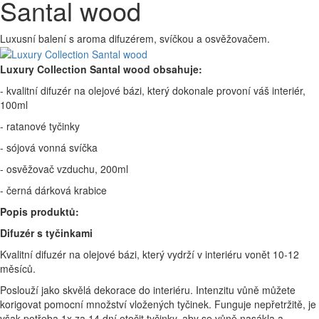
Santal wood
Luxusní balení s aroma difuzérem, svíčkou a osvěžovačem.
Luxury Collection Santal wood obsahuje:
- kvalitní difuzér na olejové bázi, který dokonale provoní váš interiér,
100ml
- ratanové tyčinky
- sójová vonná svíčka
- osvěžovač vzduchu, 200ml
- černá dárková krabice
Popis produktů:
Difuzér s tyčinkami
Kvalitní difuzér na olejové bázi, který vydrží v interiéru vonět 10-12
měsíců.
Poslouží jako skvělá dekorace do interiéru. Intenzitu vůně můžete
korigovat pomocní množství vložených tyčinek. Funguje nepřetržitě, je
však potřeba 1x za 14 dní otočit tyčinky, aby se vůně nasákla a